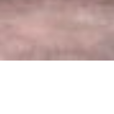
Reconocida por su sentido del servicio, su especialización
técnica y la fiabilidad de su Cadena de suministro, Fluides
Service Distribution facilita la distribución multifuente y la
búsqueda de productos considerados como «difíciles de
encontrar».
En posesión de la certificación ISO 9001 y respaldada por
el grupo francés MARTIN BELAYSOUD EXPANSION, líder